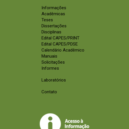
Informações
Acadêmicas
Teses
Dissertações
Disciplinas
Edital CAPES/PRINT
Edital CAPES/PDSE
Calendário Acadêmico
Manuais
Solicitações
Informes
Laboratórios
Contato