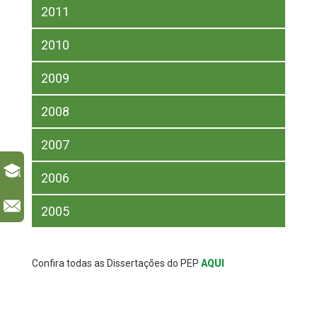
2011
2010
2009
2008
2007
2006
l
2005
Confira todas as Dissertações do PEP
AQUI