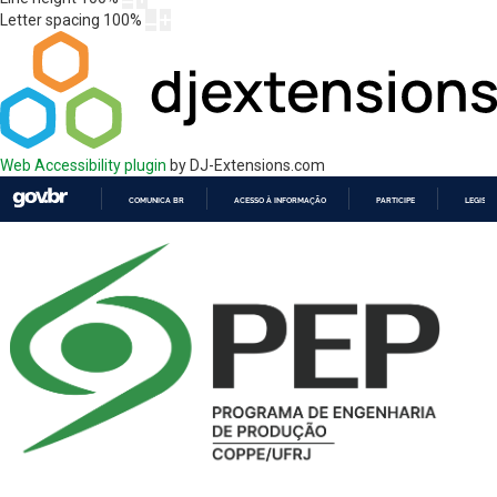
Letter spacing
100
%
Web Accessibility plugin
by DJ-Extensions.com
COMUNICA BR
ACESSO À INFORMAÇÃO
PARTICIPE
LEGISL
IR
PARA
O
CONTEÚDO