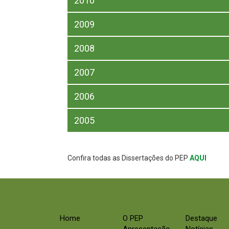
2010
2009
2008
2007
2006
2005
Confira todas as Dissertações do PEP
AQUI
Home
O PEP
Destaque