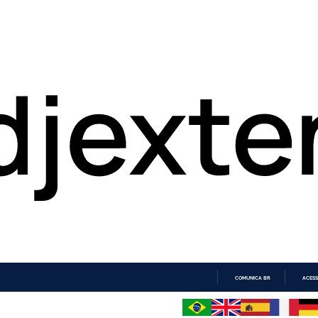
COMUNICA BR
ACESS
IR
PARA
O