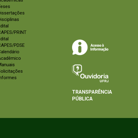
Acadêmicas
Teses
Dissertações
isciplinas
dital
CAPES/PRINT
dital
CAPES/PDSE
alendário
Acadêmico
Manuais
olicitações
Informes
TRANSPARÊNCIA
PÚBLICA