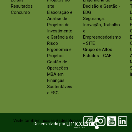
Editais
Projetos do
Engenharia de
Resultados
site
Decisão e Gestão -
Concurso
Elaboração e
EDG
Análise de
Segurança,
D
Projetos de
Inovação, Trabalho
E
Investimento
e
e Gerência de
Empreendedorismo
E
Risco
- SITE
Ergonomia e
Grupo de Altos
C
Projetos
Estudos - GAE
Gestão de
Operações
S
MBA em
Finanças
Sustentáveis
e ESG
Visite também nossas Redes Socias:
Desenvolvido por: