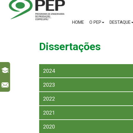
HOME
O PEP
DESTAQUE
Dissertações
2024
2023
l
2022
2021
2020