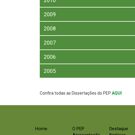
2010
2009
2008
2007
2006
2005
Confira todas as Dissertações do PEP
AQUI
Home
O PEP
Destaque