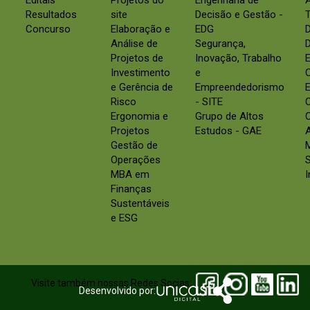
Editais
Projetos do
Engenharia de
Resultados
site
Decisão e Gestão -
Concurso
Elaboração e
EDG
Análise de
Segurança,
D
Projetos de
Inovação, Trabalho
E
Investimento
e
e Gerência de
Empreendedorismo
E
Risco
- SITE
Ergonomia e
Grupo de Altos
C
Projetos
Estudos - GAE
Gestão de
Operações
S
MBA em
Finanças
Sustentáveis
e ESG
Visite também nossas Redes Socias:
Desenvolvido por: