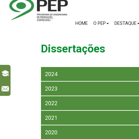
HOME
O PEP
DESTAQUE
Dissertações
2024
2023
l
2022
2021
2020