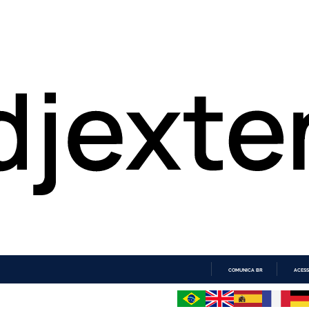
COMUNICA BR
ACESS
IR
PARA
O