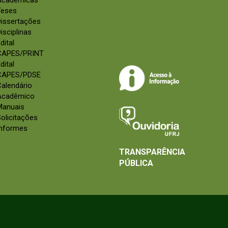
Acadêmicas
Teses
Dissertações
isciplinas
dital
CAPES/PRINT
dital
CAPES/PDSE
alendário
Acadêmico
Manuais
olicitações
Informes
TRANSPARÊNCIA
PÚBLICA