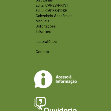
Disciplinas
Edital CAPES/PRINT
Edital CAPES/PDSE
Calendário Acadêmico
Manuais
Solicitações
Informes
Laboratórios
Contato