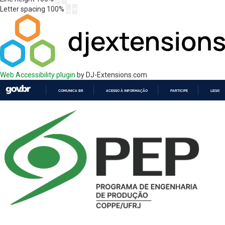
Letter spacing
100
%
Web Accessibility plugin
by DJ-Extensions.com
COMUNICA BR
ACESSO À INFORMAÇÃO
PARTICIPE
LEGISL
IR
PARA
O
CONTEÚDO