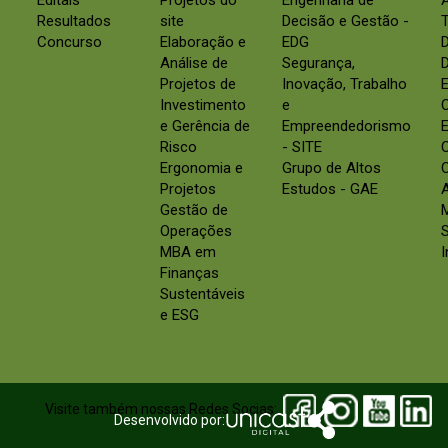
Editais
Projetos do
Engenharia de
Resultados
site
Decisão e Gestão -
Concurso
Elaboração e
EDG
Análise de
Segurança,
D
Projetos de
Inovação, Trabalho
E
Investimento
e
e Gerência de
Empreendedorismo
E
Risco
- SITE
Ergonomia e
Grupo de Altos
C
Projetos
Estudos - GAE
Gestão de
Operações
S
MBA em
Finanças
Sustentáveis
e ESG
Visite também nossas Redes Socias:
Desenvolvido por: