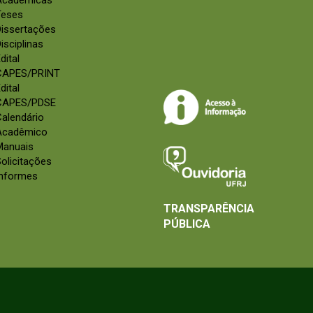
Acadêmicas
Teses
Dissertações
isciplinas
dital
CAPES/PRINT
dital
CAPES/PDSE
alendário
Acadêmico
Manuais
olicitações
Informes
TRANSPARÊNCIA
PÚBLICA