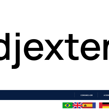
COMUNICA BR
ACESS
IR
PARA
O