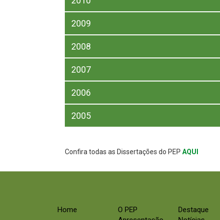
2010
2009
2008
2007
2006
2005
Confira todas as Dissertações do PEP
AQUI
Home
O PEP
Destaque