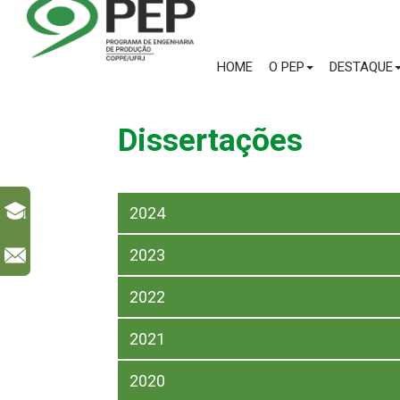
HOME
O PEP
DESTAQUE
Dissertações
2024
2023
l
2022
2021
2020