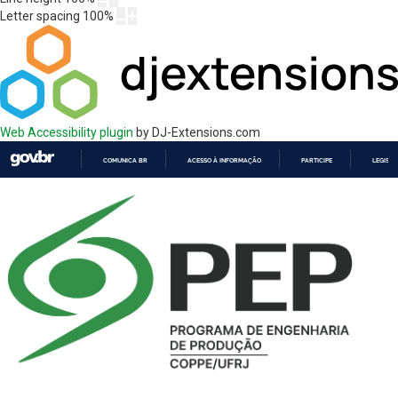
Letter spacing
100
%
Web Accessibility plugin
by DJ-Extensions.com
COMUNICA BR
ACESSO À INFORMAÇÃO
PARTICIPE
LEGISL
IR
PARA
O
CONTEÚDO