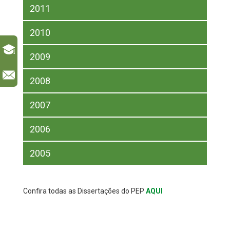
2011
2010
2009
l
2008
2007
2006
2005
Confira todas as Dissertações do PEP
AQUI