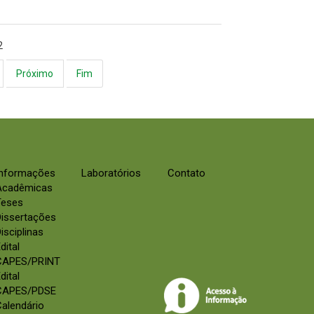
2
Próximo
Fim
Informações
Laboratórios
Contato
Acadêmicas
Teses
Dissertações
isciplinas
dital
CAPES/PRINT
dital
CAPES/PDSE
alendário