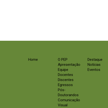
Home
O PEP
Destaque
Apresentação
Notícias
Equipe
Eventos
Docentes
Discentes
Egressos
Pós-
Doutorandos
Comunicação
Visual