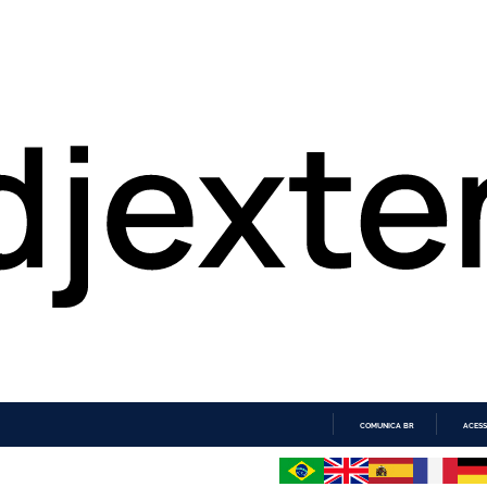
COMUNICA BR
ACESS
IR
PARA
O