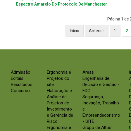
Espectro Amarelo Do Protocolo De Manchester
Página 1 de 
Início
Anterior
1
2
Admissão
Ergonomia e
Áreas
Editais
Projetos do
Engenharia de
Resultados
site
Decisão e Gestão -
Concurso
Elaboração e
EDG
Análise de
Segurança,
D
Projetos de
Inovação, Trabalho
E
Investimento
e
e Gerência de
Empreendedorismo
E
Risco
- SITE
Ergonomia e
Grupo de Altos
C