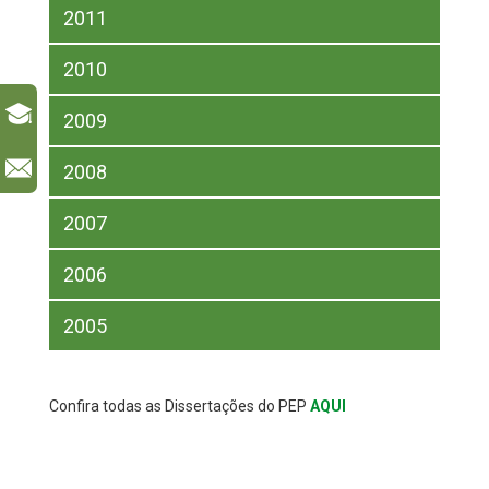
2011
2010
2009
l
2008
2007
2006
2005
Confira todas as Dissertações do PEP
AQUI