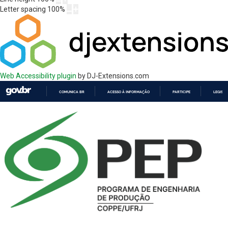
Letter spacing
100
%
Web Accessibility plugin
by DJ-Extensions.com
COMUNICA BR
ACESSO À INFORMAÇÃO
PARTICIPE
LEGISL
IR
PARA
O
CONTEÚDO