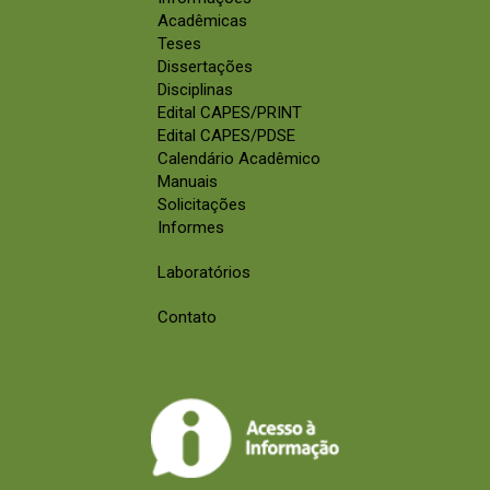
Acadêmicas
Teses
Dissertações
Disciplinas
Edital CAPES/PRINT
Edital CAPES/PDSE
Calendário Acadêmico
Manuais
Solicitações
Informes
Laboratórios
Contato