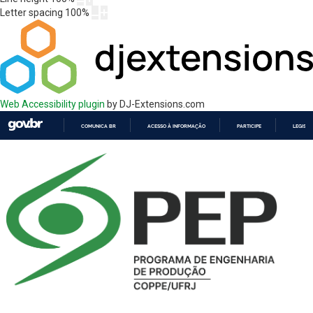
Letter spacing
100
%
Web Accessibility plugin
by DJ-Extensions.com
COMUNICA BR
ACESSO À INFORMAÇÃO
PARTICIPE
LEGISL
IR
PARA
O
CONTEÚDO