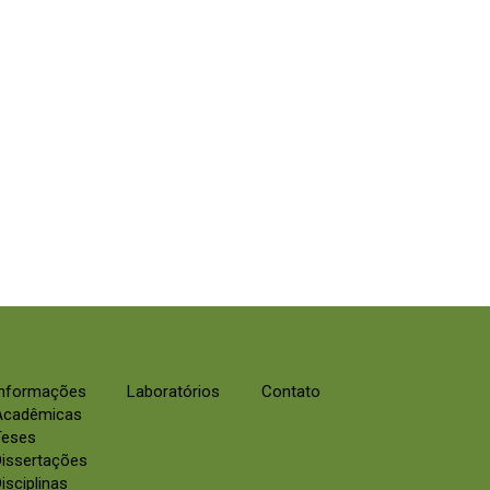
Informações
Laboratórios
Contato
Acadêmicas
Teses
Dissertações
isciplinas