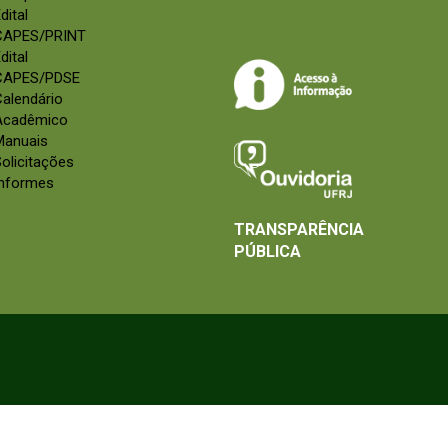
dital
CAPES/PRINT
dital
CAPES/PDSE
alendário
Acadêmico
Manuais
olicitações
Informes
TRANSPARÊNCIA
PÚBLICA