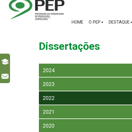
HOME
O PEP
DESTAQUE
Dissertações
2024
l
2023
2022
2021
2020