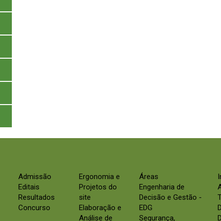
Admissão
Ergonomia e
Áreas
Editais
Projetos do
Engenharia de
Resultados
site
Decisão e Gestão -
Concurso
Elaboração e
EDG
Análise de
Segurança,
D