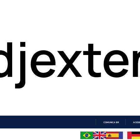
COMUNICA BR
ACESS
IR
PARA
O