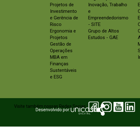
Projetos de
Inovação, Trabalho
E
Investimento
e
e Gerência de
Empreendedorismo
E
Risco
- SITE
Ergonomia e
Grupo de Altos
C
Projetos
Estudos - GAE
Gestão de
Operações
S
MBA em
Finanças
Sustentáveis
e ESG
Visite também nossas Redes Socias:
Desenvolvido por: