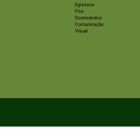
Egressos
Pós-
Doutorandos
Comunicação
Visual