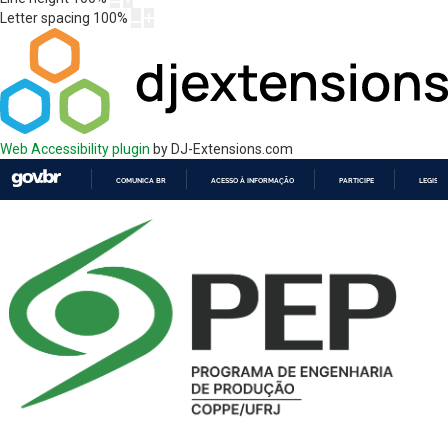
Letter spacing
100
%
Web Accessibility plugin
by DJ-Extensions.com
COMUNICA BR
ACESSO À INFORMAÇÃO
PARTICIPE
LEGISL
IR
PARA
O
CONTEÚDO