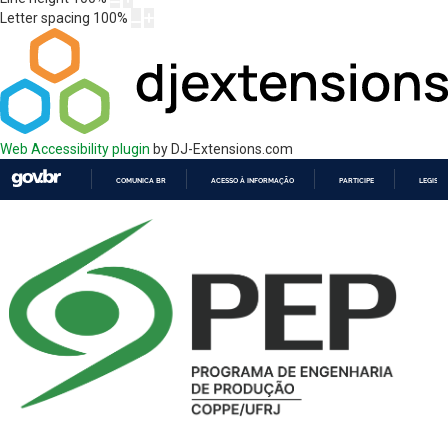
Letter spacing
100
%
Web Accessibility plugin
by DJ-Extensions.com
COMUNICA BR
ACESSO À INFORMAÇÃO
PARTICIPE
LEGISL
IR
PARA
O
CONTEÚDO