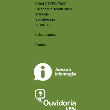
Edital CAPES/PDSE
Calendário Acadêmico
Manuais
Solicitações
Informes
Laboratórios
Contato