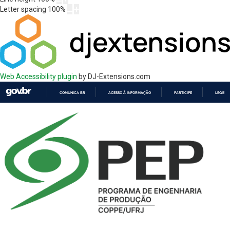
Letter spacing
100
%
Web Accessibility plugin
by DJ-Extensions.com
COMUNICA BR
ACESSO À INFORMAÇÃO
PARTICIPE
LEGISL
IR
PARA
O
CONTEÚDO