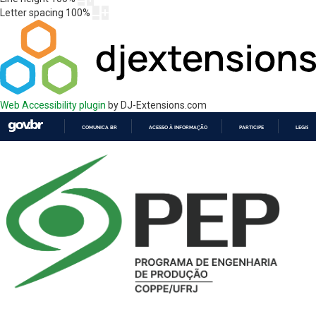
Letter spacing
100
%
Web Accessibility plugin
by DJ-Extensions.com
COMUNICA BR
ACESSO À INFORMAÇÃO
PARTICIPE
LEGISL
IR
PARA
O
CONTEÚDO