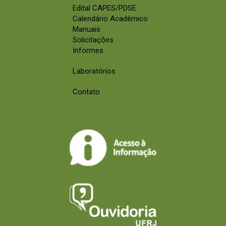
Edital CAPES/PDSE
Calendário Acadêmico
Manuais
Solicitações
Informes
Laboratórios
Contato