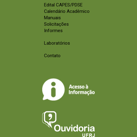
Edital CAPES/PDSE
Calendário Acadêmico
Manuais
Solicitações
Informes
Laboratórios
Contato