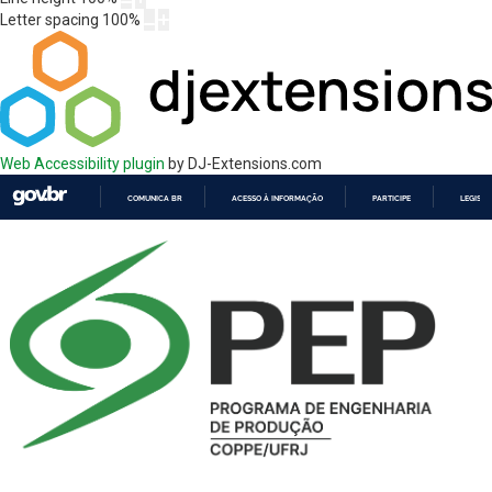
Letter spacing
100
%
Web Accessibility plugin
by DJ-Extensions.com
COMUNICA BR
ACESSO À INFORMAÇÃO
PARTICIPE
LEGISL
IR
PARA
O
CONTEÚDO