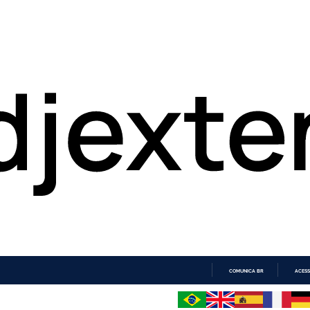
COMUNICA BR
ACESS
IR
PARA
O