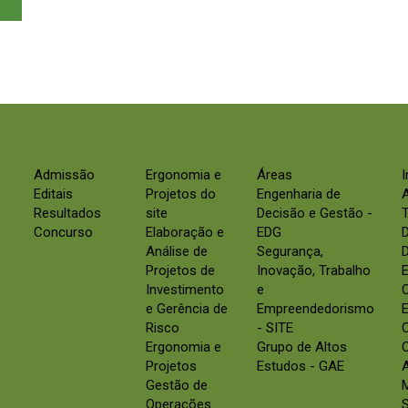
Admissão
Ergonomia e
Áreas
Editais
Projetos do
Engenharia de
Resultados
site
Decisão e Gestão -
Concurso
Elaboração e
EDG
Análise de
Segurança,
D
Projetos de
Inovação, Trabalho
E
Investimento
e
e Gerência de
Empreendedorismo
E
Risco
- SITE
Ergonomia e
Grupo de Altos
C
Projetos
Estudos - GAE
Gestão de
Operações
S