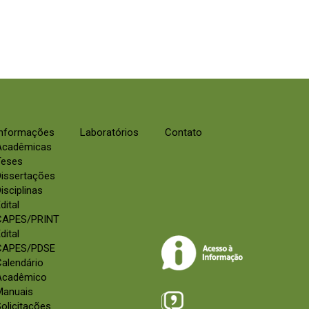
Informações
Laboratórios
Contato
Acadêmicas
Teses
Dissertações
isciplinas
dital
CAPES/PRINT
dital
CAPES/PDSE
alendário
Acadêmico
Manuais
olicitações