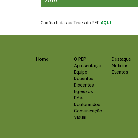
2010
Confira todas as Teses do PEP
AQUI
Home
O PEP
Destaque
Apresentação
Notícias
Equipe
Eventos
Docentes
Discentes
Egressos
Pós-
Doutorandos
Comunicação
Visual