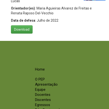
Lucas
Orientador(es)
: Maria Aguieiras Alvarez de Freitas e
Renata Raposo Del-Vecchio
Data de defesa
: Julho de 2022
Download
Home
O PEP
Apresentação
Equipe
Docentes
Discentes
Egressos