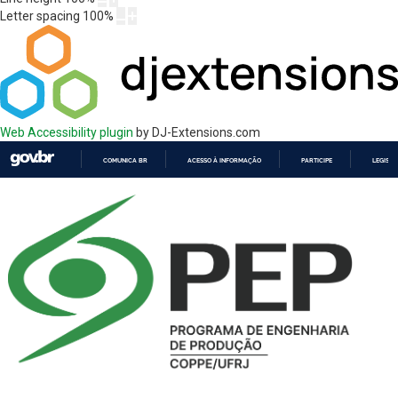
Letter spacing
100
%
Web Accessibility plugin
by DJ-Extensions.com
COMUNICA BR
ACESSO À INFORMAÇÃO
PARTICIPE
LEGISL
IR
PARA
O
CONTEÚDO