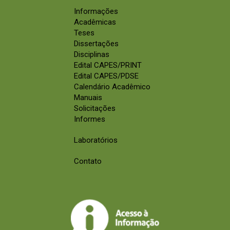
Informações
Acadêmicas
Teses
Dissertações
Disciplinas
Edital CAPES/PRINT
Edital CAPES/PDSE
Calendário Acadêmico
Manuais
Solicitações
Informes
Laboratórios
Contato