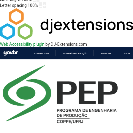
Letter spacing
100
%
Web Accessibility plugin
by DJ-Extensions.com
COMUNICA BR
ACESSO À INFORMAÇÃO
PARTICIPE
LEGISL
IR
PARA
O
CONTEÚDO