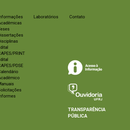
Informações
Laboratórios
Contato
Acadêmicas
Teses
Dissertações
isciplinas
dital
CAPES/PRINT
dital
CAPES/PDSE
alendário
Acadêmico
Manuais
olicitações
Informes
TRANSPARÊNCIA
PÚBLICA