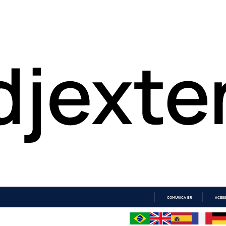
COMUNICA BR
ACESS
IR
PARA
O