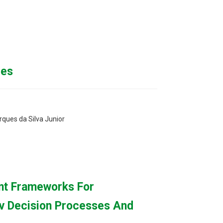
res
rques da Silva Junior
nt Frameworks For
v Decision Processes And