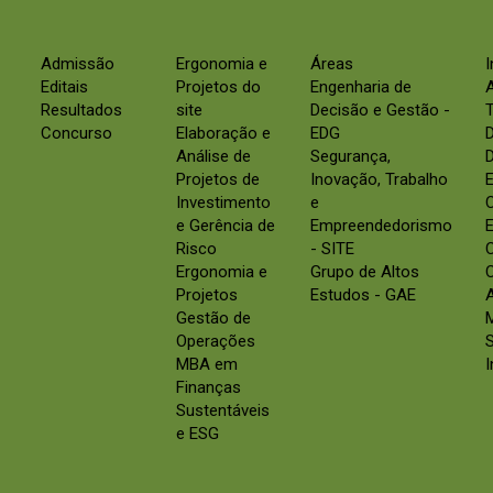
Admissão
Ergonomia e
Áreas
Editais
Projetos do
Engenharia de
Resultados
site
Decisão e Gestão -
Concurso
Elaboração e
EDG
Análise de
Segurança,
D
Projetos de
Inovação, Trabalho
E
Investimento
e
e Gerência de
Empreendedorismo
E
Risco
- SITE
Ergonomia e
Grupo de Altos
C
Projetos
Estudos - GAE
Gestão de
Operações
S
MBA em
Finanças
Sustentáveis
e ESG