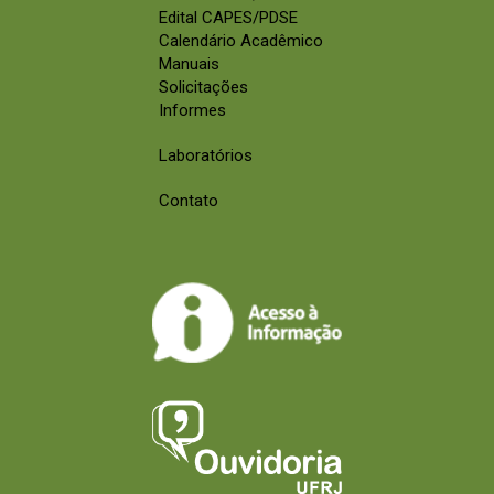
Edital CAPES/PDSE
Calendário Acadêmico
Manuais
Solicitações
Informes
Laboratórios
Contato