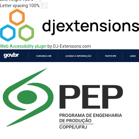
Letter spacing
100
%
Web Accessibility plugin
by DJ-Extensions.com
COMUNICA BR
ACESSO À INFORMAÇÃO
PARTICIPE
LEGISL
IR
PARA
O
CONTEÚDO