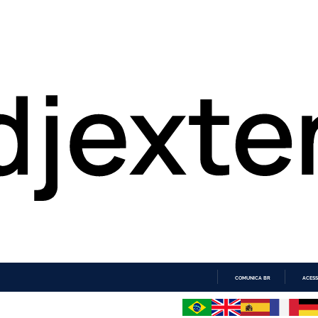
COMUNICA BR
ACESS
IR
PARA
O