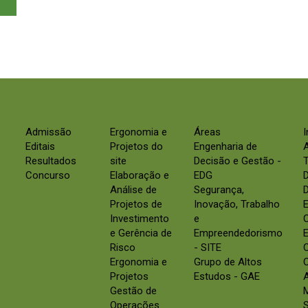
Admissão
Ergonomia e
Áreas
Editais
Projetos do
Engenharia de
Resultados
site
Decisão e Gestão -
Concurso
Elaboração e
EDG
Análise de
Segurança,
D
Projetos de
Inovação, Trabalho
E
Investimento
e
e Gerência de
Empreendedorismo
E
Risco
- SITE
Ergonomia e
Grupo de Altos
C
Projetos
Estudos - GAE
Gestão de
Operações
S