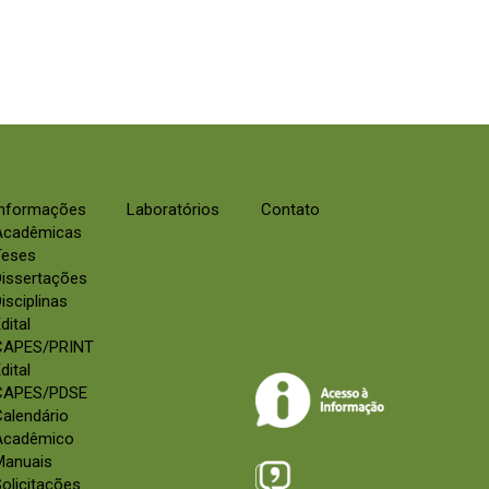
Informações
Laboratórios
Contato
Acadêmicas
Teses
Dissertações
isciplinas
dital
CAPES/PRINT
dital
CAPES/PDSE
alendário
Acadêmico
Manuais
olicitações