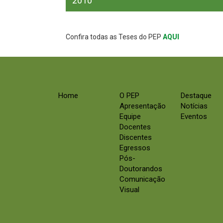
2010
Confira todas as Teses do PEP
AQUI
Home
O PEP
Destaque
Apresentação
Notícias
Equipe
Eventos
Docentes
Discentes
Egressos
Pós-
Doutorandos
Comunicação
Visual