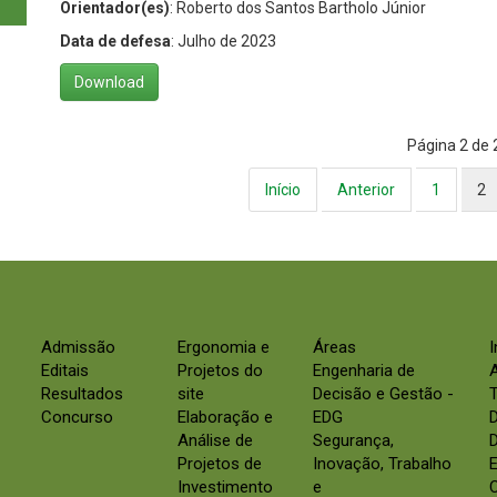
Orientador(es)
: Roberto dos Santos Bartholo Júnior
Data de defesa
: Julho de 2023
Download
Página 2 de 
Início
Anterior
1
2
Admissão
Ergonomia e
Áreas
Editais
Projetos do
Engenharia de
Resultados
site
Decisão e Gestão -
Concurso
Elaboração e
EDG
Análise de
Segurança,
D
Projetos de
Inovação, Trabalho
E
Investimento
e