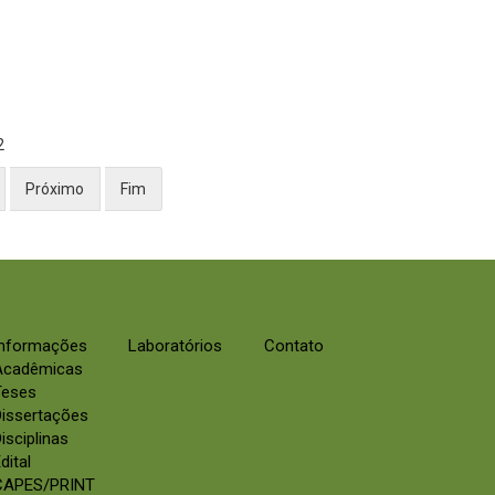
2
Próximo
Fim
Informações
Laboratórios
Contato
Acadêmicas
Teses
Dissertações
isciplinas
dital
CAPES/PRINT