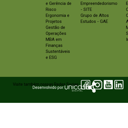
e Gerência de
Empreendedorismo
E
Risco
- SITE
Ergonomia e
Grupo de Altos
C
Projetos
Estudos - GAE
Gestão de
Operações
S
MBA em
Finanças
Sustentáveis
e ESG
Visite também nossas Redes Socias:
Desenvolvido por: