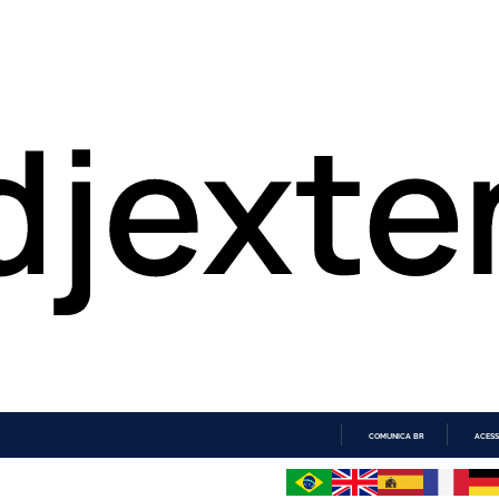
COMUNICA BR
ACESS
IR
PARA
O