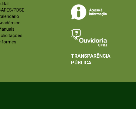
dital
CAPES/PDSE
alendário
Acadêmico
Manuais
olicitações
Informes
TRANSPARÊNCIA
PÚBLICA