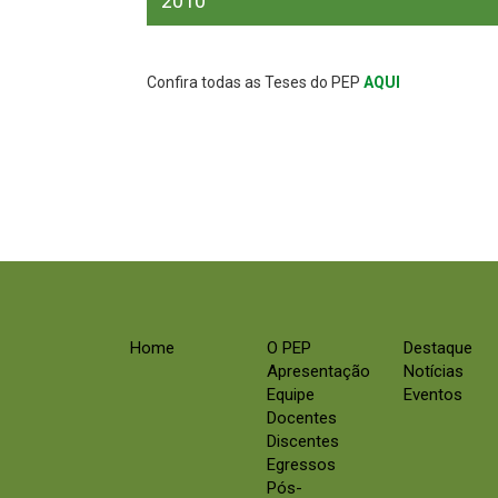
2010
Confira todas as Teses do PEP
AQUI
Home
O PEP
Destaque
Apresentação
Notícias
Equipe
Eventos
Docentes
Discentes
Egressos
Pós-