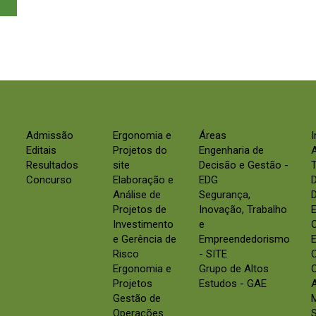
Admissão
Ergonomia e
Áreas
Editais
Projetos do
Engenharia de
Resultados
site
Decisão e Gestão -
Concurso
Elaboração e
EDG
Análise de
Segurança,
D
Projetos de
Inovação, Trabalho
E
Investimento
e
e Gerência de
Empreendedorismo
E
Risco
- SITE
Ergonomia e
Grupo de Altos
C
Projetos
Estudos - GAE
Gestão de
Operações
S