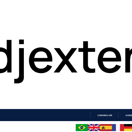
COMUNICA BR
ACESS
IR
PARA
O