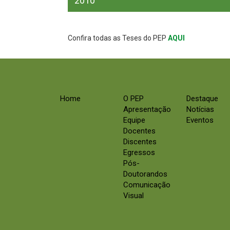
2010
Confira todas as Teses do PEP
AQUI
Home
O PEP
Destaque
Apresentação
Notícias
Equipe
Eventos
Docentes
Discentes
Egressos
Pós-
Doutorandos
Comunicação
Visual