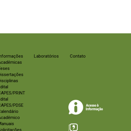
Informações
Laboratórios
Contato
Acadêmicas
Teses
Dissertações
isciplinas
dital
CAPES/PRINT
dital
CAPES/PDSE
alendário
Acadêmico
Manuais
olicitações