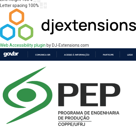
Letter spacing
100
%
Web Accessibility plugin
by DJ-Extensions.com
COMUNICA BR
ACESSO À INFORMAÇÃO
PARTICIPE
LEGISL
IR
PARA
O
CONTEÚDO