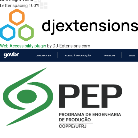
Letter spacing
100
%
Web Accessibility plugin
by DJ-Extensions.com
COMUNICA BR
ACESSO À INFORMAÇÃO
PARTICIPE
LEGISL
IR
PARA
O
CONTEÚDO