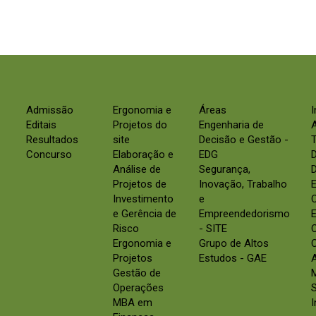
Admissão
Ergonomia e
Áreas
Editais
Projetos do
Engenharia de
Resultados
site
Decisão e Gestão -
Concurso
Elaboração e
EDG
Análise de
Segurança,
D
Projetos de
Inovação, Trabalho
E
Investimento
e
e Gerência de
Empreendedorismo
E
Risco
- SITE
Ergonomia e
Grupo de Altos
C
Projetos
Estudos - GAE
Gestão de
Operações
S
MBA em