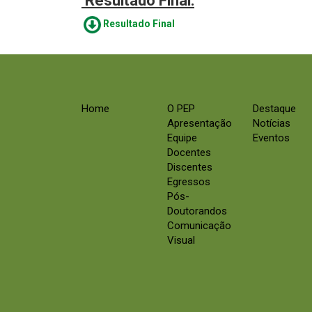
Resultado Final:
Resultado Final
Home
O PEP
Destaque
Apresentação
Notícias
Equipe
Eventos
Docentes
Discentes
Egressos
Pós-
Doutorandos
Comunicação
Visual