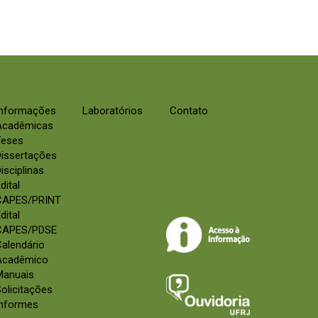
Informações
Laboratórios
Contato
Acadêmicas
Teses
Dissertações
isciplinas
dital
CAPES/PRINT
dital
CAPES/PDSE
alendário
Acadêmico
Manuais
olicitações
Informes