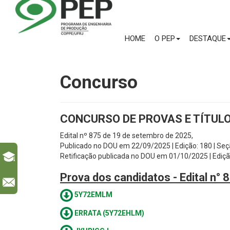
HOME
O PEP
DESTAQUE
Concurso
CONCURSO DE PROVAS E TÍTUL
Edital nº 875 de 19 de setembro de 2025,
Publicado no DOU em 22/09/2025 | Edição: 180 | Seçã
Retificação publicada no DOU em 01/10/2025 | Edição:
Prova dos candidatos - Edital n°
l
5Y72EMLM
ERRATA (5Y72EHLM)