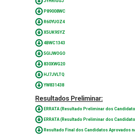
JYHRIGGJ
P89008WC
R60YUOZ4
X5UK9SYZ
4BWC1343
5GIJWOGO
830XWG20
HJ7JVLTQ
YW831438
Resultados Preliminar:
ERRATA (Resultado Preliminar dos Candidat
ERRATA (Resultado Preliminar dos Candidato
Resultado Final dos Candidatos Aprovados n