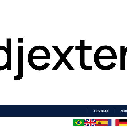
COMUNICA BR
ACESS
IR
PARA
O