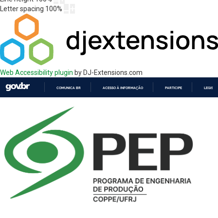
Letter spacing
100
%
Web Accessibility plugin
by DJ-Extensions.com
COMUNICA BR
ACESSO À INFORMAÇÃO
PARTICIPE
LEGISL
IR
PARA
O
CONTEÚDO