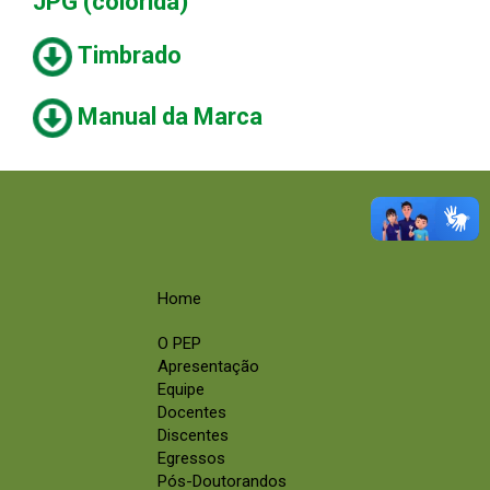
JPG (colorida)
Timbrado
Manual da Marca
Home
O PEP
Apresentação
Equipe
Docentes
Discentes
Egressos
Pós-Doutorandos