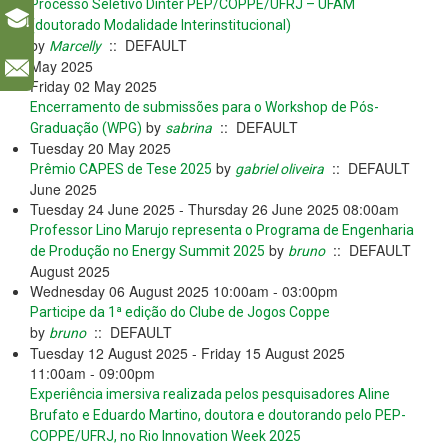
Processo Seletivo Dinter PEP/COPPE/UFRJ – UFAM
(doutorado Modalidade Interinstitucional)
by
:: DEFAULT
Marcelly
May 2025
l
Friday 02 May 2025
Encerramento de submissões para o Workshop de Pós-
by
:: DEFAULT
Graduação (WPG)
sabrina
Tuesday 20 May 2025
by
:: DEFAULT
Prêmio CAPES de Tese 2025
gabriel oliveira
June 2025
Tuesday 24 June 2025 - Thursday 26 June 2025 08:00am
Professor Lino Marujo representa o Programa de Engenharia
by
:: DEFAULT
de Produção no Energy Summit 2025
bruno
August 2025
Wednesday 06 August 2025 10:00am - 03:00pm
Participe da 1ª edição do Clube de Jogos Coppe
by
:: DEFAULT
bruno
Tuesday 12 August 2025 - Friday 15 August 2025
11:00am - 09:00pm
Experiência imersiva realizada pelos pesquisadores Aline
Brufato e Eduardo Martino, doutora e doutorando pelo PEP-
COPPE/UFRJ, no Rio Innovation Week 2025