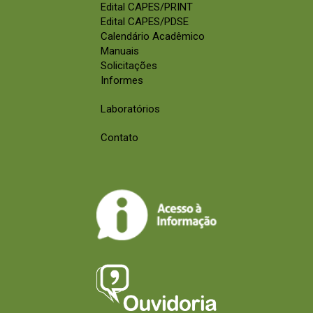
Edital CAPES/PRINT
Edital CAPES/PDSE
Calendário Acadêmico
Manuais
Solicitações
Informes
Laboratórios
Contato