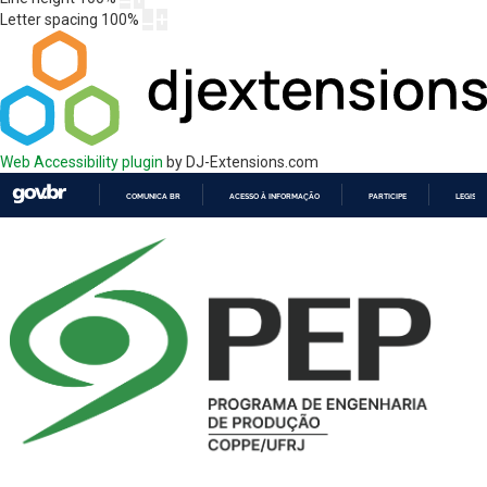
Letter spacing
100
%
Web Accessibility plugin
by DJ-Extensions.com
COMUNICA BR
ACESSO À INFORMAÇÃO
PARTICIPE
LEGISL
IR
PARA
O
CONTEÚDO