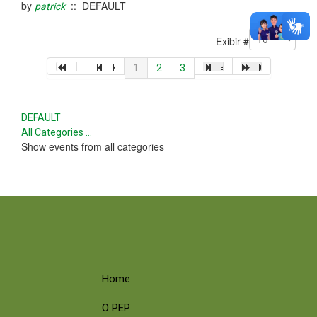
by
:: DEFAULT
patrick
Pagination List Limit
Exibir #
1
2
3
DEFAULT
All Categories ...
Show events from all categories
Home
O PEP