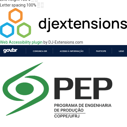
Letter spacing
100
%
Web Accessibility plugin
by DJ-Extensions.com
COMUNICA BR
ACESSO À INFORMAÇÃO
PARTICIPE
LEGISL
IR
PARA
O
CONTEÚDO