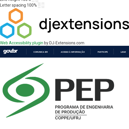
Letter spacing
100
%
Web Accessibility plugin
by DJ-Extensions.com
COMUNICA BR
ACESSO À INFORMAÇÃO
PARTICIPE
LEGISL
IR
PARA
O
CONTEÚDO