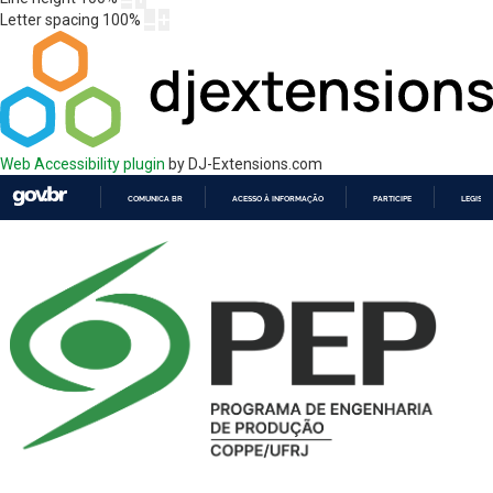
Letter spacing
100
%
Web Accessibility plugin
by DJ-Extensions.com
COMUNICA BR
ACESSO À INFORMAÇÃO
PARTICIPE
LEGISL
IR
PARA
O
CONTEÚDO