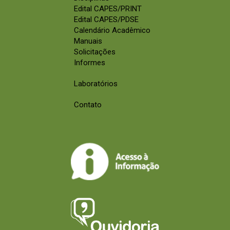
Edital CAPES/PRINT
Edital CAPES/PDSE
Calendário Acadêmico
Manuais
Solicitações
Informes
Laboratórios
Contato