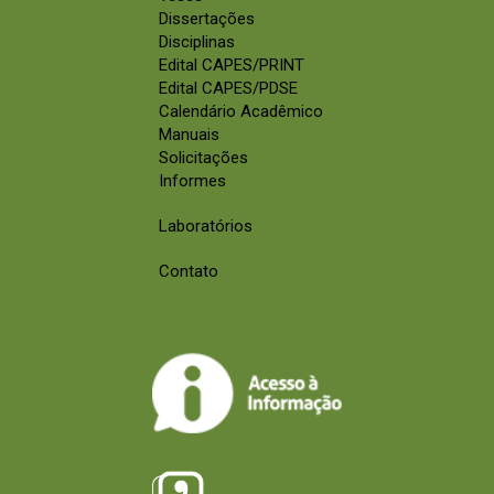
Dissertações
Disciplinas
Edital CAPES/PRINT
Edital CAPES/PDSE
Calendário Acadêmico
Manuais
Solicitações
Informes
Laboratórios
Contato