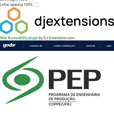
Letter spacing
100
%
Web Accessibility plugin
by DJ-Extensions.com
COMUNICA BR
ACESSO À INFORMAÇÃO
PARTICIPE
LEGISL
IR
PARA
O
CONTEÚDO