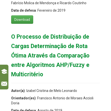
Fabrício Molica de Mendonça e Ricardo Coutinho
Data de defesa
: Fevereiro de 2019
Download
O Processo de Distribuição de
Cargas Determinação de Rota
Ótima Através da Comparação
entre Algoritmos AHP/Fuzzy e
Multicritério
l
Autor(a)
: Izabel Cristina de Melo Leonardo
Orientador(es)
: Francisco Antonio de Moraes Accioli
Doria
Data de defesa
: Agosto de 2019