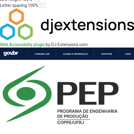
Letter spacing
100
%
Web Accessibility plugin
by DJ-Extensions.com
COMUNICA BR
ACESSO À INFORMAÇÃO
PARTICIPE
LEGISL
IR
PARA
O
CONTEÚDO